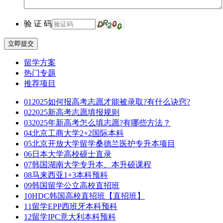
验 证 码
立即提交
留学方案
热门专题
推荐项目
01
2025如何报高考志愿才能被录取?有什么诀窍?
02
2025新高考志愿填报规则
03
2025年新高考怎么填志愿?有哪些方法？
04
北京工商大学2+2国际本科
05
北京开放大学留学桑德兰医护专升本项目
06
日本大学高校硕士直录
07
韩国湖南大学专升本、本升硕课程
08
马来西亚1+3本科预科
09
韩国留学公立高校直招班
10
HDC韩国高校直招班【直招班】
11
留学EPP西班牙本科预科
12
留学IPC意大利本科预科