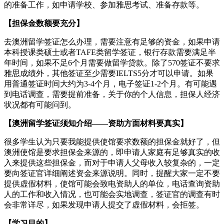
的准备工作，如申请学校、参加雅思考试、准备存款等。
【担保金数额要充分】
去澳洲留学签证怎么办理，需要注意有足够的资金，如果申请
本科授课类硕士或者TAFE类留学签证，银行存款需要满足半
年时间，如果不足6个月需要做留学贷款。除了570签证不要求
雅思成绩外，其他签证至少需要IELTS5分才可以申请。如果
用普通签证时间大约为3-4个月，电子签证1-2个月。有可能遇
到电话调查，需要提前准备，关于你的个人信息，担保人经济
状况都有可能问到。
【澳洲留学签证须知介绍——资助方面材料要真实】
很多学生认为只要我能提供使馆要求数额的担保金就好了，但
澳洲使馆是要求担保金来源的，即申请人家庭有足够真实的收
入来提供这些担保金，而对于申请人父母收入较复杂的，一定
要向签证官详细阐述资金来源说明。同时，提醒大家一定不要
提供虚假材料，使馆可能会致电资助人的单位，电话查询资助
人的工作和收入情况，也可能会实地调查，签证官的调查有时
会非常详尽，如果发现申请人提交了虚假材料，会拒签。
【学习目的】