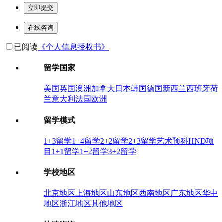
立即提交
在线咨询
已阅读
《个人信息授权书》
留学国家
美国
英国
澳洲
加拿大
日本
韩国
德国
新西兰
西班牙
荷
兰
意大利
法国
欧洲
留学模式
1+3留学
1+4留学
2+2留学
2+3留学
艺术预科
HND项
目
1+1留学
1+2留学
3+2留学
学校地区
北京地区
上海地区
山东地区
西南地区
广东地区
华中
地区
浙江地区
其他地区