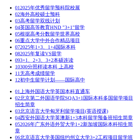
01
2025年优秀留学预科院校展
02
海外高校硕士预科
03
高考留学双线计划
04
英国高等教育HND "3+1"留学
05
根据高考分数留学世界高校
06
重点大学中外合作精品项目
07
2025年1+3、1+4国际本科
08
2025年复读VS留学
09
3+1、2+3、3+2本硕连读
10
300分照样读本科 上高校
11
无高考成绩留学
12
初中生留学计划——国际高中
01
上海外国语大学英国本科直通车
02
北京第二外国语学院SQA3+1国际本科多国留学项目
招生简章
03
北京语言大学匈牙利留学项目(英语授课)
04
西安外国语大学英澳新1+3本科留学预备班招生简章
05
2026年广东外语外贸大学1+2新加坡国际本科招生简
章
06
北京语言大学美国纽约州立大学3+2工程项目留学班