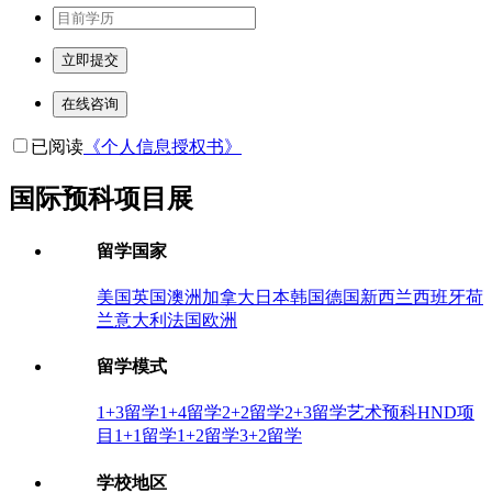
立即提交
在线咨询
已阅读
《个人信息授权书》
国际预科项目展
留学国家
美国
英国
澳洲
加拿大
日本
韩国
德国
新西兰
西班牙
荷
兰
意大利
法国
欧洲
留学模式
1+3留学
1+4留学
2+2留学
2+3留学
艺术预科
HND项
目
1+1留学
1+2留学
3+2留学
学校地区