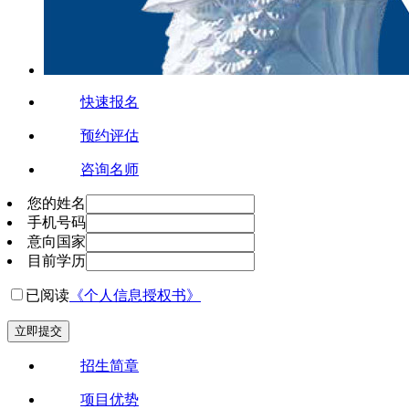
快速报名
预约评估
咨询名师
您的姓名
手机号码
意向国家
目前学历
已阅读
《个人信息授权书》
立即提交
招生简章
项目优势