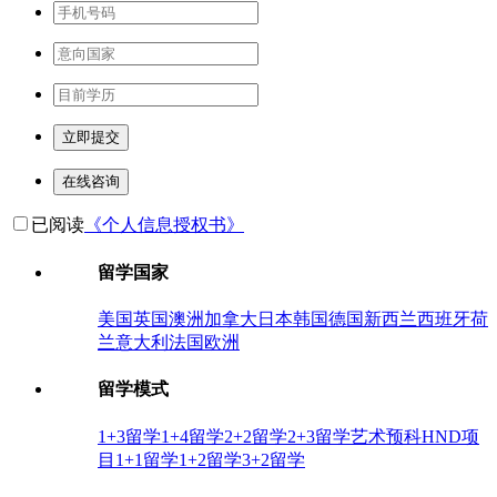
立即提交
在线咨询
已阅读
《个人信息授权书》
留学国家
美国
英国
澳洲
加拿大
日本
韩国
德国
新西兰
西班牙
荷
兰
意大利
法国
欧洲
留学模式
1+3留学
1+4留学
2+2留学
2+3留学
艺术预科
HND项
目
1+1留学
1+2留学
3+2留学