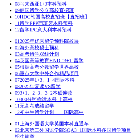
08
马来西亚1+3本科预科
09
韩国留学公立高校直招班
10
HDC韩国高校直招班【直招班】
11
留学EPP西班牙本科预科
12
留学IPC意大利本科预科
01
2025年优秀留学预科院校展
02
海外高校硕士预科
03
高考留学双线计划
04
英国高等教育HND "3+1"留学
05
根据高考分数留学世界高校
06
重点大学中外合作精品项目
07
2025年1+3、1+4国际本科
08
2025年复读VS留学
09
3+1、2+3、3+2本硕连读
10
300分照样读本科 上高校
11
无高考成绩留学
12
初中生留学计划——国际高中
01
上海外国语大学英国本科直通车
02
北京第二外国语学院SQA3+1国际本科多国留学项目
招生简章