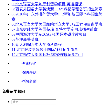
03
北京语言大学匈牙利留学项目(英语授课)
04
西安外国语大学英澳新1+3本科留学预备班招生简章
05
2026年广东外语外贸大学1+2新加坡国际本科招生简
章
06
北京语言大学美国纽约州立大学3+2工程项目留学班
07
山东财经大学英国赫瑞-瓦特大学定向班招生简章
08
中国海洋大学ACCA3+1国际本硕连读项目
09
英澳新菁英班
10
意大利综合类大学预科课程
11
北京服装学院硕士国际预科招生简章
12
北京师范大学国际3+2本硕连读留学项目
快速报名
预约评估
咨询名师
免费留学顾问