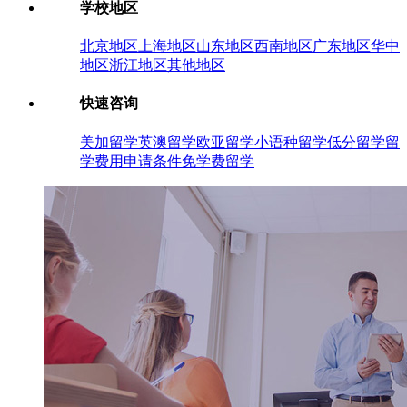
学校地区
北京地区
上海地区
山东地区
西南地区
广东地区
华中
地区
浙江地区
其他地区
快速咨询
美加留学
英澳留学
欧亚留学
小语种留学
低分留学
留
学费用
申请条件
免学费留学