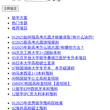
立即提交
留学方案
热门专题
推荐项目
01
2025如何报高考志愿才能被录取?有什么诀窍?
02
2025新高考志愿填报规则
03
2025年新高考怎么填志愿?有哪些方法？
04
北京工商大学2+2国际本科
05
北京开放大学留学桑德兰医护专升本项目
06
日本大学高校硕士直录
07
韩国湖南大学专升本、本升硕课程
08
马来西亚1+3本科预科
09
韩国留学公立高校直招班
10
HDC韩国高校直招班【直招班】
11
留学EPP西班牙本科预科
12
留学IPC意大利本科预科
01
2025年优秀留学预科院校展
02
海外高校硕士预科