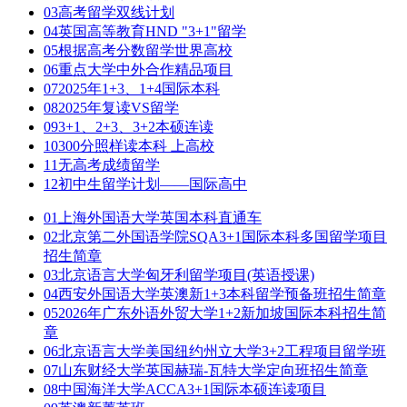
03
高考留学双线计划
04
英国高等教育HND "3+1"留学
05
根据高考分数留学世界高校
06
重点大学中外合作精品项目
07
2025年1+3、1+4国际本科
08
2025年复读VS留学
09
3+1、2+3、3+2本硕连读
10
300分照样读本科 上高校
11
无高考成绩留学
12
初中生留学计划——国际高中
01
上海外国语大学英国本科直通车
02
北京第二外国语学院SQA3+1国际本科多国留学项目
招生简章
03
北京语言大学匈牙利留学项目(英语授课)
04
西安外国语大学英澳新1+3本科留学预备班招生简章
05
2026年广东外语外贸大学1+2新加坡国际本科招生简
章
06
北京语言大学美国纽约州立大学3+2工程项目留学班
07
山东财经大学英国赫瑞-瓦特大学定向班招生简章
08
中国海洋大学ACCA3+1国际本硕连读项目