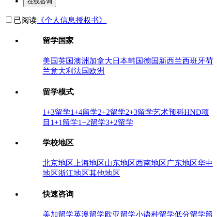
在线咨询
已阅读
《个人信息授权书》
留学国家
美国
英国
澳洲
加拿大
日本
韩国
德国
新西兰
西班牙
荷
兰
意大利
法国
欧洲
留学模式
1+3留学
1+4留学
2+2留学
2+3留学
艺术预科
HND项
目
1+1留学
1+2留学
3+2留学
学校地区
北京地区
上海地区
山东地区
西南地区
广东地区
华中
地区
浙江地区
其他地区
快速咨询
美加留学
英澳留学
欧亚留学
小语种留学
低分留学
留