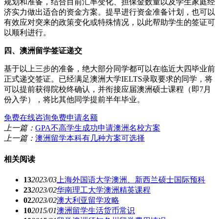
规划和准备，结合目前汇率变化、担保金数量以及学生家庭经
济实力做出适合的资金方案。提早进行资金准备计划，也可以
有效应对突来的政策变化或特殊情况，以此帮助学生的签证可
以顺利进行。
四、澳洲留学签证递交
基于以上三步的准备，绝大部分同学都可以在临近大四毕业前
正式递交签证。已经满足澳洲大学IELTS录取要求的同学，将
可以提前获得院校终确认，并衔接应届澳洲硕士课程（即7月
份入学），将比其他同学提前半年毕业。
免费在线咨询
免费申请名额
上一篇：
GPA不高学生成功申请澳洲名校方案
上一篇：
澳洲留学本科有几种方案可选择
相关阅读
13
2023/03
上海外国语大学澳洲、新西兰硕士国际预科
23
2023/02
华南理工大学澳洲精英课程
02
2023/02
澳大利亚留学攻略
10
2015/01
澳洲留学生活货币常识