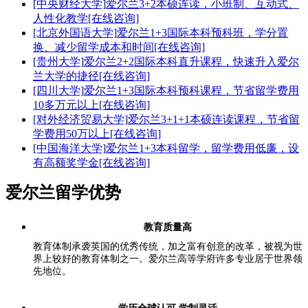
[中央财经大学]
爱尔兰3+2本硕连读，小班制、互动式、
人性化教学
[在线咨询]
[北京外国语大学]
爱尔兰1+3国际本科预科班，学分置
换、减少留学成本和时间
[在线咨询]
[贵州大学]
爱尔兰2+2国际本科直升课程，快速升入爱尔
兰大学的捷径
[在线咨询]
[四川大学]
爱尔兰1+3国际本科预科课程，节省留学费用
10多万元以上
[在线咨询]
[对外经济贸易大学]
爱尔兰3+1+1本硕连读课程，节省留
学费用50万以上
[在线咨询]
[中国海洋大学]
爱尔兰1+3本科留学，留学费用低廉，设
有高额奖学金
[在线咨询]
爱尔兰留学优势
教育质量高
教育体制承袭英国的优秀传统，加之富有创意的改革，被视为世
界上较好的教育体制之一。爱尔兰高等学府许多专业居于世界领
先地位。