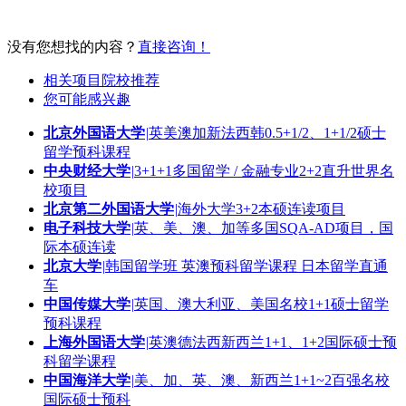
申请条件
免学费
没有您想找的内容？
直接咨询！
相关项目院校推荐
您可能感兴趣
北京外国语大学
|
英美澳加新法西韩0.5+1/2、1+1/2硕士
留学预科课程
中央财经大学
|
3+1+1多国留学 / 金融专业2+2直升世界名
校项目
北京第二外国语大学
|
海外大学3+2本硕连读项目
电子科技大学
|
英、美、澳、加等多国SQA-AD项目，国
际本硕连读
北京大学
|
韩国留学班 英澳预科留学课程 日本留学直通
车
中国传媒大学
|
英国、澳大利亚、美国名校1+1硕士留学
预科课程
上海外国语大学
|
英澳德法西新西兰1+1、1+2国际硕士预
科留学课程
中国海洋大学
|
美、加、英、澳、新西兰1+1~2百强名校
国际硕士预科