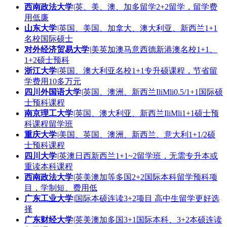
西南政法大学
|
英、美、澳、加多留学2+2留学，留学费
用低廉
山东大学
|
英国、美国、加拿大、澳大利亚、新西兰1+1
名校国际硕士
对外经济贸易大学
|
美英加澳马意西德新港澳名校1+1、
1+2硕士预科
浙江大学
|
英国、澳大利亚名校1+1专升硕课程，节省留
学费用10多万元
四川外国语大学
|
英国、澳洲、新西兰IliMli0.5/1+1国际硕
士预科课程
南京理工大学
|
英国、澳大利亚、新西兰IliMli1+1硕士预
科课程留学班
重庆大学
|
美国、英国、澳洲、新西兰、意大利1+1/2硕
士预科课程
四川大学
|
英澳日西新西兰1+1~2留学班，无需专升本或
重读本科课程
西南政法大学
|
英美澳加等多国2+2国际本科留学预科项
目，学制短、费用低
广东工业大学
|
国际本硕连读3+2项目 高中生留学更好选
择
广东财经大学
|
英美澳加多国3+1国际本科、3+2本硕连读