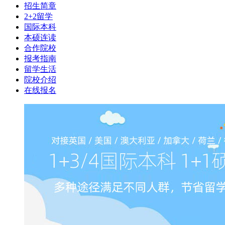
招生简章
2+2留学
国际本科
本硕连读
合作院校
报考指南
留学生活
院校介绍
在线报名