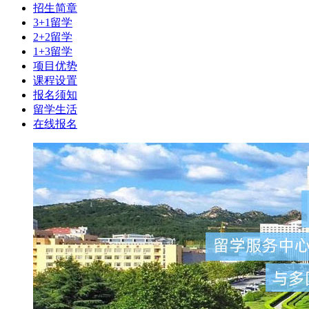
招生简章
3+1留学
2+2留学
1+3留学
项目优势
课程设置
报名须知
留学生活
在线报名