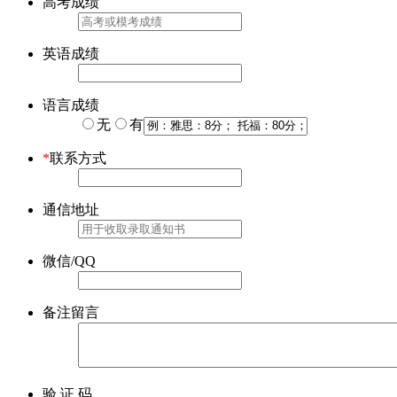
高考成绩
英语成绩
语言成绩
无
有
*
联系方式
通信地址
微信/QQ
备注留言
验 证 码