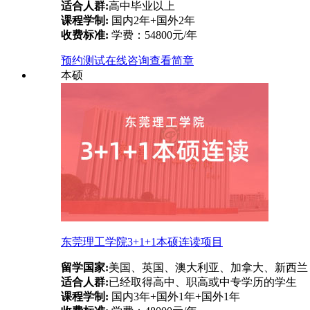
适合人群:
高中毕业以上
课程学制:
国内2年+国外2年
收费标准:
学费：54800元/年
预约测试
在线咨询
查看简章
本硕
东莞理工学院3+1+1本硕连读项目
留学国家:
美国、英国、澳大利亚、加拿大、新西兰
适合人群:
已经取得高中、职高或中专学历的学生
课程学制:
国内3年+国外1年+国外1年