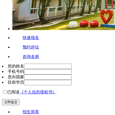
快速报名
预约评估
咨询名师
您的姓名
手机号码
意向国家
目前学历
已阅读
《个人信息授权书》
立即提交
招生简章