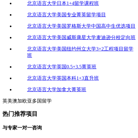
北京语言大学日本1+4留学课程班
北京语言大学美国专业菁英留学项目
北京语言大学美国罗格斯大学中国高中生优选项目
北京语言大学美国威斯康星大学麦迪逊分校定向班
北京语言大学美国纽约州立大学3+2工程项目留学
班
北京语言大学英国0.5+3.5菁英班
北京语言大学英国本科1+3直升班
北京语言大学加拿大菁英班
英
美
澳
加
欧
亚
多
国
留
学
热门推荐项目
与
专
家
一
对
一
咨
询