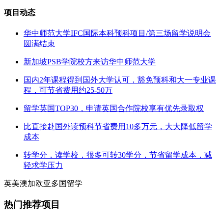
项目动态
华中师范大学IFC国际本科预科项目/第三场留学说明会
圆满结束
新加坡PSB学院校方来访华中师范大学
国内2年课程得到国外大学认可，豁免预科和大一专业课
程，可节省费用约25-50万
留学英国TOP30，申请英国合作院校享有优先录取权
比直接赴国外读预科节省费用10多万元，大大降低留学
成本
转学分，读学校，很多可转30学分，节省留学成本，减
轻求学压力
英
美
澳
加
欧
亚
多
国
留
学
热门推荐项目