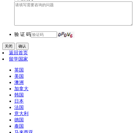
验 证 码
关闭
确认
返回首页
留学国家
英国
美国
澳洲
加拿大
韩国
日本
法国
意大利
德国
泰国
马来西亚