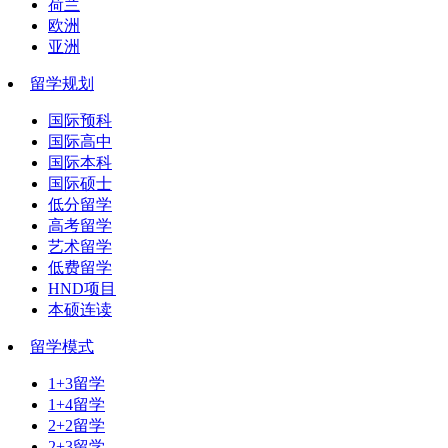
荷兰
欧洲
亚洲
留学规划
国际预科
国际高中
国际本科
国际硕士
低分留学
高考留学
艺术留学
低费留学
HND项目
本硕连读
留学模式
1+3留学
1+4留学
2+2留学
2+3留学