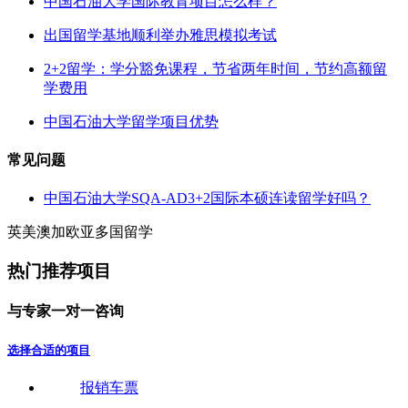
中国石油大学国际教育项目怎么样？
出国留学基地顺利举办雅思模拟考试
2+2留学：学分豁免课程，节省两年时间，节约高额留
学费用
中国石油大学留学项目优势
常见问题
中国石油大学SQA-AD3+2国际本硕连读留学好吗？
英
美
澳
加
欧
亚
多
国
留
学
热门推荐项目
与
专
家
一
对
一
咨
询
选择合适的项目
报销车票