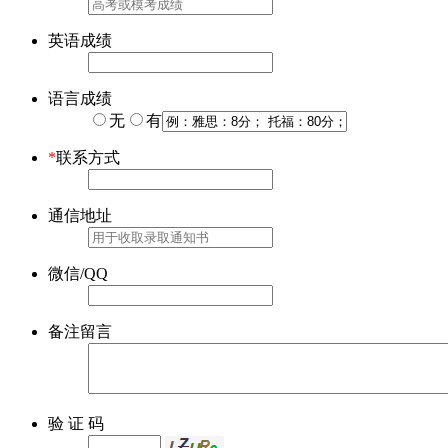
英语成绩
语言成绩
无
有
*
联系方式
通信地址
微信/QQ
备注留言
验 证 码