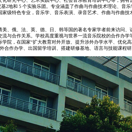
文化研究中心、艺术实践中心、社会音乐教育培训中心等，拥有
究基2地和 5 个实验乐团。专业涵盖了作曲与作曲技术理论、音
国家级特色专业，音乐学、音乐表演、录音艺术、作曲与作曲技
请美、俄、法、英、德、日、韩等国的著名专家学者前来访问、
与合作关系。学校高度重视与世界一流音乐院校的合作办学等全方
际学院，在国家“扩大教育对外开放、提升涉外办学水平、优化高
中外合作办学、出国留学培训、搭建研修基地、语言与技能课程