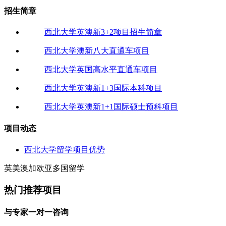
招生简章
西北大学英澳新3+2项目招生简章
西北大学澳新八大直通车项目
西北大学英国高水平直通车项目
西北大学英澳新1+3国际本科项目
西北大学英澳新1+1国际硕士预科项目
项目动态
西北大学留学项目优势
英
美
澳
加
欧
亚
多
国
留
学
热门推荐项目
与
专
家
一
对
一
咨
询