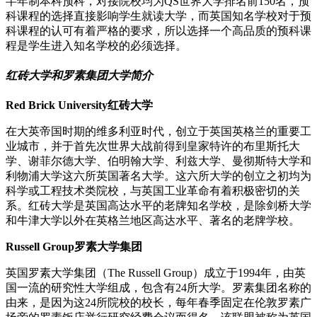
半年制本科预科，对接院校均为QS世界大学排名前150名，预
科课程的选择直接影响学生就读大学，而英国知名学校对于预
科课程的认可有着严格的要求，所以选择一个高品质的预科课
程是学生进入知名学校的必须选择。
红砖大学和罗素集团大学简介
Red Brick University红砖大学
在大英帝国时期的维多利亚时代，创立于英国英格兰的重要工
业城市，并于首先次世界大战前得到皇家特许的布里斯托大
学、谢菲尔德大学、伯明翰大学、利兹大学、曼彻斯特大学和
利物浦大学这六所英国著名大学。这六所大学的创立之初均为
科学或工程技术类院校，与英国工业革命有着积极密切的关
系。红砖大学是英国高达水平的老牌知名学校，是除剑桥大学
和牛津大学以外在英格兰地区高达水平、著名的老牌学校。
Russell Group罗素大学集团
英国罗素大学集团（The Russell Group）成立于1994年，由英
国一流的研究性大学组成，包含有24所大学。罗素集团名称的
由来，是因为这24所院校的校长，每年春季固定在伦敦罗素广