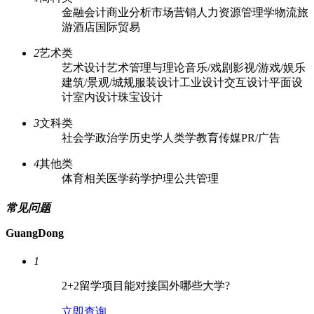
金融
会计
商业分析
市场营销
人力资源
管理学
物流
旅
游酒店
国际贸易
2
艺术类
艺术设计
艺术管理与理论
音乐/戏剧
影视/游戏/娱乐
建筑/景观/城规
服装设计
工业设计
交互设计
平面设
计
室内设计
珠宝设计
3
文科类
社会学
政治学
历史学
人类学
教育
传媒PR/广告
4
其他类
体育相关
医学
药学
护理
公共管理
常见问题
GuangDong
1
2+2留学项目能对接国外哪些大学?
立即查询