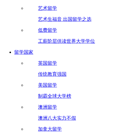
艺术留学
艺术生福音 出国留学之选
低费留学
工薪阶层供读世界大学学位
留学国家
英国留学
传统教育强国
美国留学
制霸全球大学榜
澳洲留学
澳洲八大实力不假
加拿大留学