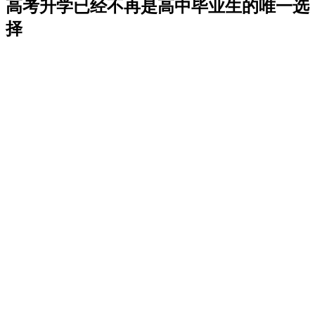
高考升学已经不再是高中毕业生的唯一选
择
1
高考落榜怎么办？
2
高考英语成绩不好怎么办？
3
高考成绩不上不下处么办？
4
高考成绩优异怎么办?