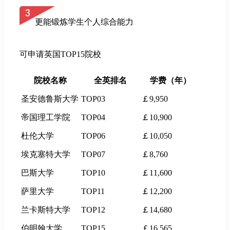
更能锻炼学生个人综合能力
可申请英国TOP15院校
院校名称
全英排名
学费（年）
圣安德鲁斯大学
TOP03
￡9,950
帝国理工学院
TOP04
￡10,900
杜伦大学
TOP06
￡10,050
埃克塞特大学
TOP07
￡8,760
巴斯大学
TOP10
￡11,600
萨里大学
TOP11
￡12,200
兰卡斯特大学
TOP12
￡14,680
伯明翰大学
TOP15
￡16,565