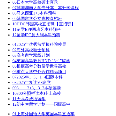
06
日本大学高校硕士直录
07
韩国湖南大学专升本、本升硕课程
08
马来西亚1+3本科预科
09
韩国留学公立高校直招班
10
HDC韩国高校直招班【直招班】
11
留学EPP西班牙本科预科
12
留学IPC意大利本科预科
01
2025年优秀留学预科院校展
02
海外高校硕士预科
03
高考留学双线计划
04
英国高等教育HND "3+1"留学
05
根据高考分数留学世界高校
06
重点大学中外合作精品项目
07
2025年1+3、1+4国际本科
08
2025年复读VS留学
09
3+1、2+3、3+2本硕连读
10
300分照样读本科 上高校
11
无高考成绩留学
12
初中生留学计划——国际高中
01
上海外国语大学英国本科直通车