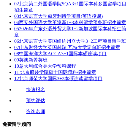
02
北京第二外国语学院SQA3+1国际本科多国留学项目
招生简章
03
北京语言大学匈牙利留学项目(英语授课)
04
西安外国语大学英澳新1+3本科留学预备班招生简章
05
2026年广东外语外贸大学1+2新加坡国际本科招生简
章
06
北京语言大学美国纽约州立大学3+2工程项目留学班
07
山东财经大学英国赫瑞-瓦特大学定向班招生简章
08
中国海洋大学ACCA3+1国际本硕连读项目
09
英澳新菁英班
10
意大利综合类大学预科课程
11
北京服装学院硕士国际预科招生简章
12
北京师范大学国际3+2本硕连读留学项目
快速报名
预约评估
咨询名师
免费留学顾问