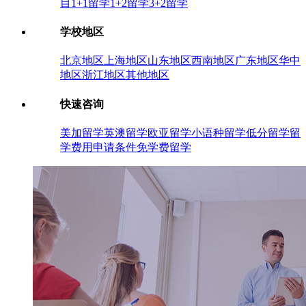
目
1+1留学
1+2留学
3+2留学
学校地区
北京地区
上海地区
山东地区
西南地区
广东地区
华中
地区
浙江地区
其他地区
快速咨询
美加留学
英澳留学
欧亚留学
小语种留学
低分留学
留
学费用
申请条件
免学费留学