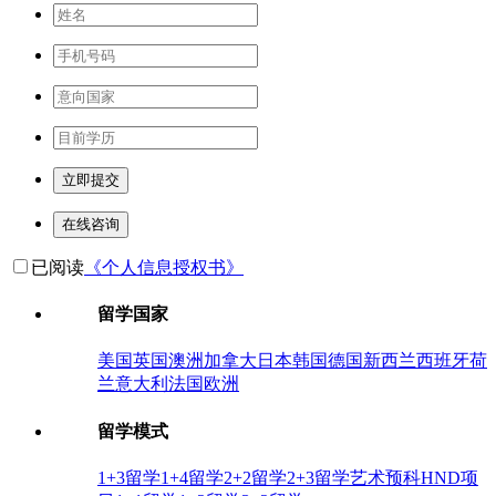
立即提交
在线咨询
已阅读
《个人信息授权书》
留学国家
美国
英国
澳洲
加拿大
日本
韩国
德国
新西兰
西班牙
荷
兰
意大利
法国
欧洲
留学模式
1+3留学
1+4留学
2+2留学
2+3留学
艺术预科
HND项