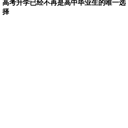
高考升学已经不再是高中毕业生的唯一选
择
1
高考落榜怎么办？
2
高考英语成绩不好怎么办？
3
考了高分志愿不满意怎么办？
4
高考失利又想读本科?