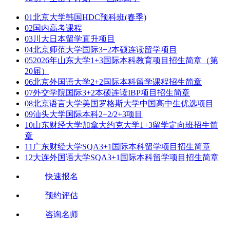
01
北京大学韩国HDC预科班(春季)
02
国内高考课程
03
川大日本留学直升项目
04
北京师范大学国际3+2本硕连读留学项目
05
2026年山东大学1+3国际本科教育项目招生简章（第
20届）
06
北京外国语大学2+2国际本科留学课程招生简章
07
外交学院国际3+2本硕连读IBP项目招生简章
08
北京语言大学美国罗格斯大学中国高中生优选项目
09
汕头大学国际本科2+2/2+3项目
10
山东财经大学加拿大约克大学1+3留学定向班招生简
章
11
广东财经大学SQA3+1国际本科留学项目招生简章
12
大连外国语大学SQA3+1国际本科留学项目招生简章
快速报名
预约评估
咨询名师