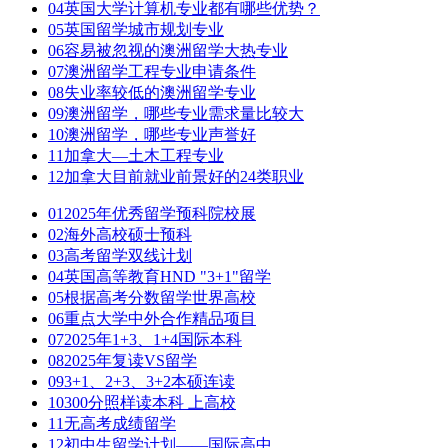
04
英国大学计算机专业都有哪些优势？
05
英国留学城市规划专业
06
容易被忽视的澳洲留学大热专业
07
澳洲留学工程专业申请条件
08
失业率较低的澳洲留学专业
09
澳洲留学，哪些专业需求量比较大
10
澳洲留学，哪些专业声誉好
11
加拿大—土木工程专业
12
加拿大目前就业前景好的24类职业
01
2025年优秀留学预科院校展
02
海外高校硕士预科
03
高考留学双线计划
04
英国高等教育HND "3+1"留学
05
根据高考分数留学世界高校
06
重点大学中外合作精品项目
07
2025年1+3、1+4国际本科
08
2025年复读VS留学
09
3+1、2+3、3+2本硕连读
10
300分照样读本科 上高校
11
无高考成绩留学
12
初中生留学计划——国际高中