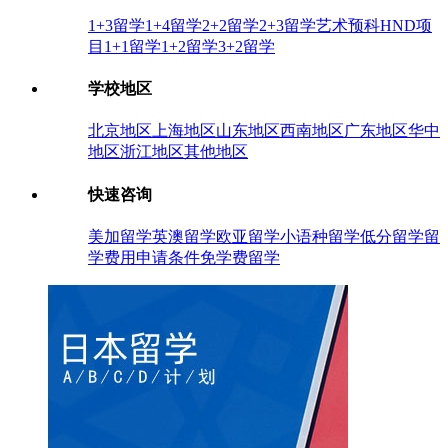
1+3留学
1+4留学
2+2留学
2+3留学
艺术预科
HND项
目
1+1留学
1+2留学
3+2留学
学校地区
北京地区
上海地区
山东地区
西南地区
广东地区
华中
地区
浙江地区
其他地区
快速咨询
美加留学
英澳留学
欧亚留学
小语种留学
低分留学
留
学费用
申请条件
免学费留学